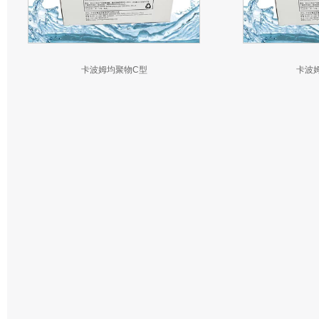
卡波姆均聚物C型
卡波