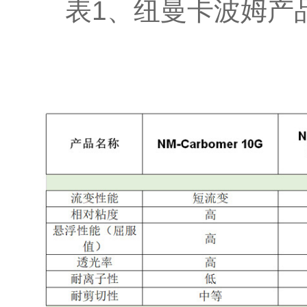
表1、纽曼卡波姆产