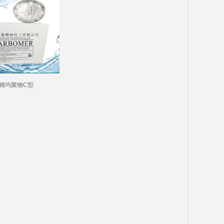
姆均聚物C型